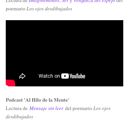
Lectura de
Imaginémonos
,
Ser
y
Venganza del espejo
del
poemario
Los ojos desdibujados
Podcast 'Al Hilo de la Mente'
Lectura de
Mensaje sin leer
del poemario
Los ojos
desdibujados